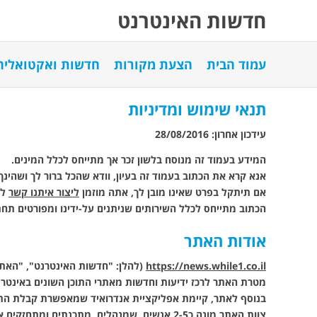
חדשות האינטרנט
עמוד הבית
הצעת מקורות
חדשות ואקטואלי
תנאי שימוש ומדיניות
עידכון אחרון: 28/08/2016
המידע בעמוד זה מנוסח בלשון זכר אך מתייחס לכלל המינים.
אנא קרא את הכתוב בעמוד זה בעיון, וודא שהכל ברור לך ושהינך
אם תיתקל בפרט שאינו מובן לך, אתה מוזמן
ליצור איתנו קשר
לצ
הכתוב מתייחס לכלל השירותים שניתנים על-ידינו ומפורטים תח
אודות האתר
https://news.while1.co.il
(להלן: "חדשות האינטרנט", "האתר"
מטרת האתר לרכז ידיעות וחדשות מאתרי התוכן השונים באינטרנ
בנוסף לאתר, קיימת אפליקציית אנדרואיד שמאפשרת קבלת התרא
צוות האתר מונה כ2-5 אנשים, שמנהלים, מתכנתים ומתחזקים את השירותים שלנו. הצוות פועל בהתנדבות, ללא תשלום.