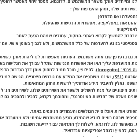
ם שלנו ומייחדים אותך משאר המשתמשים. לדוגמא, מספר זיהוי מאפשר להוס
שירותים שלנו, ומהן ההעדפות שלך:
הפעלה ו/או הדפדפן
ההתראות באפליקציה, אפשרויות הנגישות שהפעלת
לאפליקציה
שבחרת להמשיך לקרוא באתרי-המקור, עמודים שמהם הגעת לאתר
טטיסטי בנוגע להעדפות של כלל המשתמשים, ולא לגביך באופן אישי. עם ז
גם בדפדפן שבו אתה משתמש. העוגיות מאפשרות לנו לזהות אותך כשאתה 
 המועדפת עליך ו/או את אפשרות הנגישות שתקל עבורך את הגלישה באתר. 
" (Incognito)
. לחילופין, תוכל תמיד למחוק אותן דרך הגדרות הדפד
אובטח (
SSL
), ואיננו משתפים את המידע עם גורמים חיצוניים. הגישה למיד
משפט, נאלץ להעביר מידע אודותייך לרשויות החוק המתאימות.
ים חיצוניים על מנת להשלים ולשפר את השירותים שלנו. לשירותים הנ"ל אי
שונים מאלה של "חדשות האינטרנט", ומחובתך לקרוא, להכיר ולהסכים גם לה