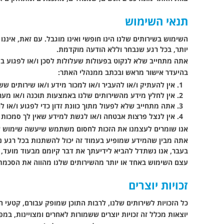
תנאי השימוש
השימוש בשירותים שלנו הינו חופשי ואינו מוגבל. עם זאת, איננ
יותר, בכל רגע שנבחר וללא הודעה מוקדמת.
אתה מתחייב שלא לנקוט בפעולות שעלולות לסכן ו/או לפגוע ב
בהיעדר אישור מראש ובכתב ממנהלי האתר:
אין להעתיק ו/או להעביר ו/או למכור מידע ו/או שירותים ש
אין לחלץ מידע מהשירותים שלנו באמצעות תוכנה ו/או מערכת
אתה מתחייב שלא לפעול מתוך כוונת זדון כדי לפגוע ו/או 
אין לנצל פרצות אבטחה ו/או לגשת למידע שאין לך סמכות 
אנו שומרים לעצמנו את הזכות לחסום משתמש שיעשה שימוש שאינ
אתה מבין שהמידע שמופיע בעמוד זה יכול להשתנות בכל רגע נתו
בעבר, אנו נשתדל להביא לידיעתך את דבר קיומם מבעוד מועד, א
עצם השימוש באחד או יותר מהשירותים שלנו מהווה את הסכמתך 
זכויות יוצרים
כל הזכויות לשירותים שלנו, לרבות התוכן שמופק עבורם, קטעי 
יוצאות מכלל זה זכויות יוצרים ששמורות לאחרים ומצויינות, במפ