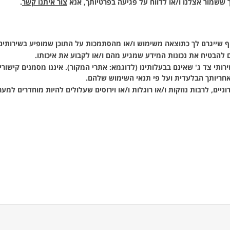
ך ששמור אצלנו ו/או לדווח על פגיעה בפרטיותך, אנא
צור איתנו קשר
.
ף שייגרם לך כתוצאה משימוש ו/או מהסתמכות על התוכן שמופיע בשירותים ש
ים להבטיח את נכונות המידע שמגיע מהם ו/או לקבוע את איכותו.
ותי צד ג' שאינם בבעלותינו (לדוגמא: אתרי המקור). איננו מסמנים קישורי
באחריותך הבלעדית ועל פי תנאי השימוש שלהם.
וניים, לרבות נוזקות ו/או רוגלות ו/או וירוסים שעלולים להיות מוחדרים למ