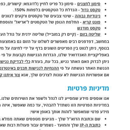
סימון לחצנים
- סימון כל פריט לחיץ (לדוגמא: קישורים, כפת
טקסט גדול
- הגדלת כל הטקסטים בלפחות 150%.
ניגודיות גבוהה
- שינוי צבעים של טקסטים ורקעים לגוונים מ
פונט קריא
- החלפת הגופן של הטקסטים ל'אריאל' והוספת רווח של 150% ב
טקסט מודגש
שליטה בזום
- (קיים רק במובייל) שליטה ידנית על גודל העמוד והתוכן שבו, עד 200%, באמ
במחשב, דפדפנים רבים מאפשרים לשלוט על הזום גם באמצעות לחיצה על מקש
בנוסף, ניתן לנווט בין הפריטים השונים בדף על ידי לחיצה על מקש TAB ובחירה על ידי מקש ER
באפליקציית האנדרואיד שלנו, הגדרות הנגישות נקבעות על פי 
ניתן לבדוק האם האתר נגיש, בכל עת, בעזרת
כלי לבדיקת נגישות ( Report
הנגשת האתר נעשתה על פי
ההנחיות לנגישות תכנים באינטרנט .0
אם אפשרויות הנגישות לא עונות לצרכים שלך
, אנא
צור איתנו ק
מדיניות פרטיות
אנו אוספים מידע שמסייע לנו לנהל ולשפר את השירותים שלנו. מי
במדיניות הפרטיות הזו נשתדל להבהיר, עד כמה שאפשר, איזה מ
מידע פרטי
שמאפשר לזהות אותך באופן אישי:
שם וכתובת הדוא"ל שלך - מגיעים מטפסים שאתה ממלא באופ
כתובת ה-IP
שלך והמועד - נשמרים עבור פעולות רבות שאתה