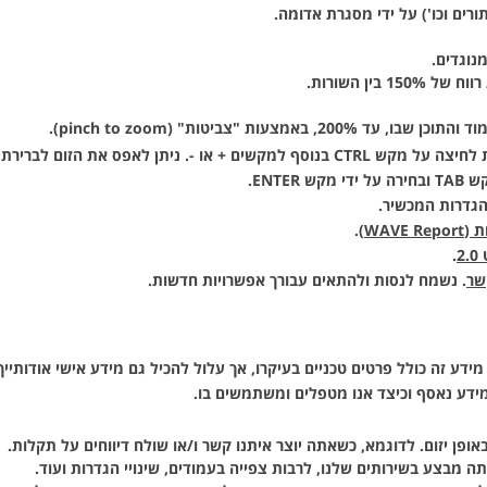
ורים וכו') על ידי מסגרת אדומה.
נוגדים.
ין השורות.
צעות "צביטות" (pinch to zoom).
 CTRL בנוסף למקשים
+
או
-
. ניתן לאפס את הזום לברירת המחדל
ENT.
הגדרות המכשיר.
WAVE)
.
2
.
שר
. נשמח לנסות ולהתאים עבורך אפשרויות חדשות.
דע זה כולל פרטים טכניים בעיקרו, אך עלול להכיל גם מידע אישי אודותייך
ידע נאסף וכיצד אנו מטפלים ומשתמשים בו.
ן יזום. לדוגמא, כשאתה יוצר איתנו קשר ו/או שולח דיווחים על תקלות.
 מבצע בשירותים שלנו, לרבות צפייה בעמודים, שינויי הגדרות ועוד.