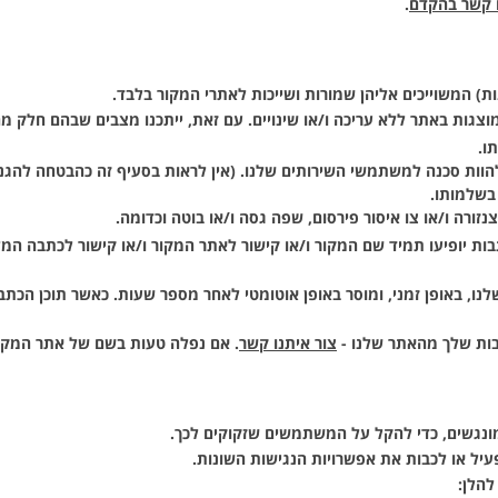
ו קשר בהקדם
.
ות) המשוייכים אליהן שמורות ושייכות לאתרי המקור בלבד.
צגות באתר ללא עריכה ו/או שינויים. עם זאת, ייתכנו מצבים שבהם חלק מה
ו.
הוות סכנה למשתמשי השירותים שלנו. (אין לראות בסעיף זה כהבטחה להגנה
בשלמותו.
נזורה ו/או צו איסור פירסום, שפה גסה ו/או בוטה וכדומה.
ות יופיעו תמיד שם המקור ו/או קישור לאתר המקור ו/או קישור לכתבה המ
לנו,
באופן זמני
, ומוסר באופן אוטומטי לאחר מספר שעות. כאשר תוכן הכת
בות שלך מהאתר שלנו -
צור איתנו קשר
. אם נפלה טעות בשם של אתר המקור 
מונגשים, כדי להקל על המשתמשים שזקוקים לכך.
יל או לכבות את אפשרויות הנגישות השונות.
להלן: