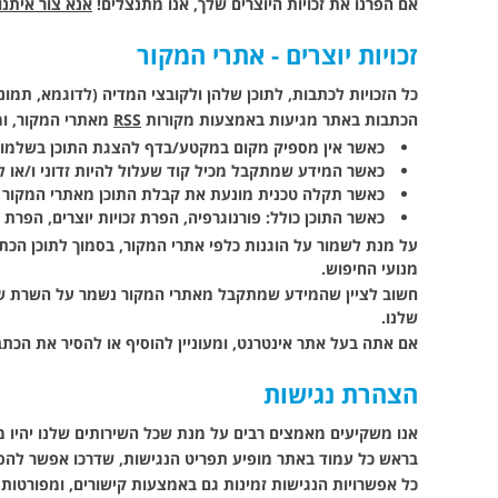
אם הפרנו את זכויות היוצרים שלך, אנו מתנצלים!
אנא צור איתנ
זכויות יוצרים - אתרי המקור
כל הזכויות לכתבות, לתוכן שלהן ולקובצי המדיה (לדוגמא, תמונ
הכתבות באתר מגיעות באמצעות מקורות
RSS
מאתרי המקור, ומו
כאשר אין מספיק מקום במקטע/בדף להצגת התוכן בשלמות
כאשר המידע שמתקבל מכיל קוד שעלול להיות זדוני ו/או ל
כאשר תקלה טכנית מונעת את קבלת התוכן מאתרי המקור 
כאשר התוכן כולל: פורנוגרפיה, הפרת זכויות יוצרים, הפרת צ
על מנת לשמור על הוגנות כלפי אתרי המקור, בסמוך לתוכן הכתב
מנועי החיפוש.
חשוב לציין שהמידע שמתקבל מאתרי המקור נשמר על השרת ש
שלנו.
אם אתה בעל אתר אינטרנט, ומעוניין להוסיף או להסיר את הכת
הצהרת נגישות
אנו משקיעים מאמצים רבים על מנת שכל השירותים שלנו יהיו 
בראש כל עמוד באתר מופיע תפריט הנגישות, שדרכו אפשר להפע
כל אפשרויות הנגישות זמינות גם באמצעות קישורים, ומפורטות 