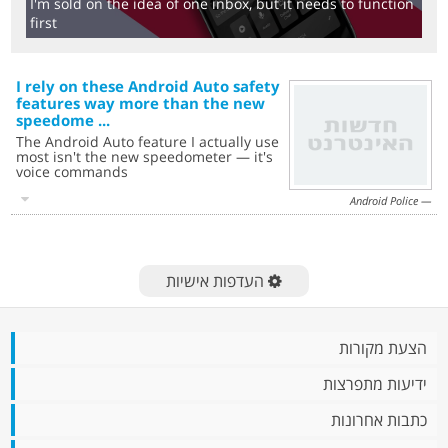
I'm sold on the idea of one inbox, but it needs to function
first
I rely on these Android Auto safety
features way more than the new
speedome ...‎
The Android Auto feature I actually use
most isn't the new speedometer — it's
voice commands
Android Police
העדפות אישיות
הצעת מקורות
ידיעות מתפרצות
כתבות אחרונות