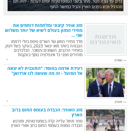
גלים עד גובה מטר. מחר ובשני הטמפרטורות יוסיפו לעלות - יהיה חם
מהרגיל ויבש בפנים הארץ והביל במישור החוף
מזג אוויר קיצוני ומלחמות דוחפים את
מחירי המזון בעולם לשיא של יותר משלוש
שני ...‎
מדד מחירי המזון של האו"ם טיפס ביולי לרמתו
הגבוהה ביותר מאז ינואר 2023, בעיקר בשל זינוק
במחירי הדגנים, השמנים והסוכר. הכלכלנים
מזהירים מפני גל אינפלציה נוסף בעקבות
שיבושים באספקה ומזג אוויר קיצוני
וואלה!
רעידת אדמה במוסד: "התוכנית לא יצאה
אל הפועל - זה מה שעשה לנו ארדואן"‎
מעריב
מזג האוויר: הכבדה בעומס החום ברוב
הארץ‎
מחר תחול עלייה קלה בטמפרטורות, ותורגש
הכבדה נוספת בעומסי החום ברוב אזורי הארץ