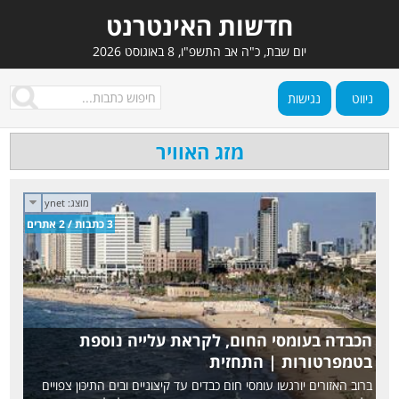
חדשות האינטרנט
יום שבת, כ"ה אב התשפ"ו, 8 באוגוסט 2026
ניווט
נגישות
מזג האוויר
ynet
3 כתבות / 2 אתרים
הכבדה בעומסי החום, לקראת עלייה נוספת
בטמפרטורות | התחזית‎
ברוב האזורים יורגשו עומסי חום כבדים עד קיצוניים ובים התיכון צפויים