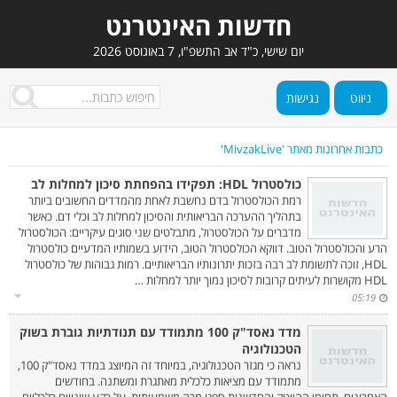
חדשות האינטרנט
יום שישי, כ"ד אב התשפ"ו, 7 באוגוסט 2026
ניווט
נגישות
כתבות אחרונות מאתר 'MivzakLive'
כולסטרול HDL: תפקידו בהפחתת סיכון למחלות לב‎
רמת הכולסטרול בדם נחשבת לאחת מהמדדים החשובים ביותר
בתהליך ההערכה הבריאותית והסיכון למחלות לב וכלי דם. כאשר
מדברים על הכולסטרול, מתבלטים שני סוגים עיקריים: הכולסטרול
הרע והכולסטרול הטוב. דווקא הכולסטרול הטוב, הידוע בשמותיו המדעיים כולסטרול
HDL, זוכה לתשומת לב רבה בזכות יתרונותיו הבריאותיים. רמות גבוהות של כולסטרול
HDL מקושרות לעיתים קרובות לסיכון נמוך יותר למחלות …
05:19
מדד נאסד"ק 100 מתמודד עם תנודתיות גוברת בשוק
הטכנולוגיה‎
נראה כי מגזר הטכנולוגיה, במיוחד זה המיוצג במדד נאסד"ק 100,
מתמודד עם מציאות כלכלית מאתגרת ומשתנה. בחודשים