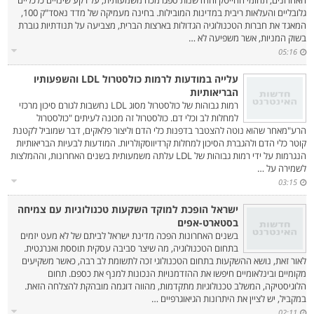
האחרונים, תחומי ההייטק והחדשנות ספגו מכה משמעותית, על רקע שינויים כלכליים
גלובליים והעלאות ריבית במדינות המובילות. בחינה מעמיקה של מדד נאסד"ק 100,
המאגד את חברות הטכנולוגיה הגדולות בארצות הברית, מצביעה על תנודתיות גוברת
בשוק המניות, אשר משפיעה לא …
05:16
עלייה במודעות לרמות כולסטרול LDL והשפעותיו
הבריאותיות‎
רמות גבוהות של כולסטרול מסוג LDL נחשבות לגורם סיכון מרכזי
למחלות לב וכלי דם. כולסטרול זה מכונה לעיתים "כולסטרול
הרע"מאחר שהוא נוטה להצטבר בדפנות כלי הדם וליצור פלאקים, דבר שמוביל לקטנת
קוטר כלי הדם ולהגברת הסיכון למחלות קרדיווסקולריות. המודעות לבעיות הבריאותיות
הנגרמות על ידי רמות גבוהות של LDL עלתה משמעותית בשנים האחרונות, וההמלצות
לשמירה על …
03:15
ישראל הופכת למוקד השקעות טכנולוגיות עם צמיחה
בסטארט-אפים‎
בשנים האחרונות הפכה מדינת ישראל לביתם של לא מעט יזמים
בתחום הטכנולוגיה, מה שיצר סביבה עסקית תוססת ואנרגטית.
לאור זאת, נושא ההשקעות בתחום הטכנולוגי זכה לתשומת לב רבה, כאשר משקיעים
מקומיים ובינלאומיים חיפשו את ההזדמנויות הנכונות למנף את כספם. תחום
הלוגיסטיקה, המשלב טכנולוגיות מתקדמות, מהווה דוגמה מובהקת להצלחה הזאת.
במקביל, יש לציין את היתרונות הגיאוגרפיים …
02:11