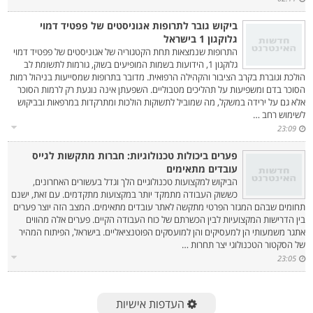
ביקוש גובר לתרופות אגוניסטים של פפטיד דמוי
גלוקגון 1 בישראל‎
התרופות שנמצאות תחת הקטגוריה של אגוניסטים של פפטיד דמוי
גלוקגון 1, הידועות בשמות המופיעים בשוק, גורמות לתשומת לב
הולכת וגוברת בקרב הציבור והקהילה הרפואית. מדובר בתרופות שמסייעות בניהול רמות
הסוכר בדם ומשפיעות על תהליכים מטבוליים. השפעתן אינה נוגעת רק לרמות הסוכר
אלא גם על ירידה במשקל, מה שמוביל לתשוקות הולכות ומתרקדות במרפאות ובביקוש
לשימוש רחב …
23:09
פערים ביכולות טכנולוגיות: חברות מתקשות לגייס
עובדים מתאימים‎
הביקוש למקצועות טכנולוגיים הלך וגדל בעשורים האחרונים,
כששוק העבודה מתמקד יותר במקצועות מתקדמים. עם זאת, ישנם
תחומים שבהם המגזר הפרטי מתקשה לאתר עובדים מתאימים. המצב הזה יוצר פערים
בין הדרישות המקצועיות לבין הכשרתם של כוח העבודה הקיים. פערים אלה מהווים
אתגר משמעותי הן למעסיקים והן למועסקים הפוטנציאליים. בישראל, הפיתוח המהיר
של הסקטור הטכנולוגי יצר תחרות …
23:05
העדפות אישיות